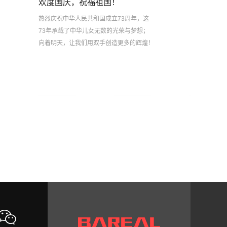
欢度国庆，祝福祖国！
热烈庆祝中华人民共和国成立73周年，这
73年承载了中华儿女无数的光荣与梦想；
向着明天，让我们用双手创造更多的辉煌！
