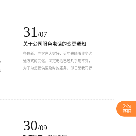
31
/07
关于公司服务电话的变更通知
各位新、老客户大家好，近年来随着业务沟
通方式的变化，固定电话已经几乎用不到，
注
为了为您提供更及时的服务，即日起我司停
助
用0551-63628245主机及相应分机号码
咨询
客服
30
/09