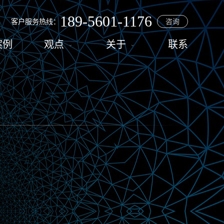
189-5601-1176
客户服务热线：
咨询
案例
观点
关于
联系


程序
资讯
佰瑞
营销推广
观点分享
合作流程
配套服务
常见问题
人才招聘