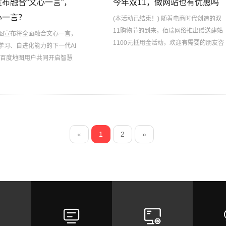
布融合“文心一言”，
今年双11，做网站也有优惠吗
心一言？
(本活动已结束！) 随着电商时代创造的双
11购物节的到来，佰瑞网络推出赠送建站
图宣布将全面融合文心一言，
1100元抵用金活动，欢迎有需要的朋友咨
学习、自进化能力的下一代AI
询或推荐！
亿百度地图用户共同开启智慧
 那么文心一言到时底
«
1
2
»

