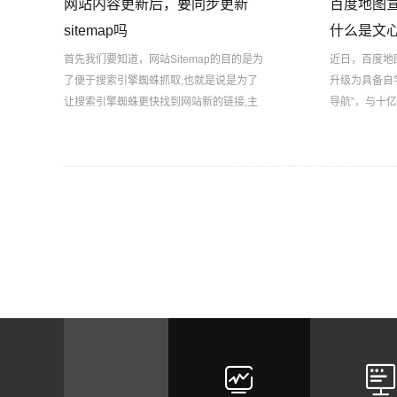
网站内容更新后，要同步更新
百度地图宣
sitemap吗
什么是文
首先我们要知道，网站Sitemap的目的是为
近日，百度地
了便于搜索引擎蜘蛛抓取,也就是说是为了
升级为具备自
让搜索引擎蜘蛛更快找到网站新的链接,主
导航”，与十
动告知网站的更新内容。如果您网站内容
出行时代。

