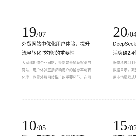
19
20
/07
/0
外贸网站中优化用户体验，提升
DeepSe
流量转化 “效能”的重要性
活突破2.4
大家都知道企业网站，特别是营销获客类的
据快科技4月16
网站，用户体验直接影响用户的留存率与转
数据显示，截至
化率，也是外贸网站推广的重要环节。在网
用市场爆发式增
站设计上，应遵循简洁、直观的原则
达到2.4亿，
10
15
/05
/0