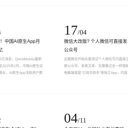
17
4
/04
ek！中国AI原生App月
微信大改版? 个人微信可直接发
亿
公众号
日消息，QuestMobile最新
近期微信开始灰度测试个人微信号内直接
2025年2月，中国AI原生应
册公众号、发表文章，无需像过去一样借
长，AI原生App活跃用户数
电脑端或是“订阅号助手”等独立App，内容
净增用户超1.15亿。同时，原
创作发布仅在一个微信号内便可操作
04
2
/11