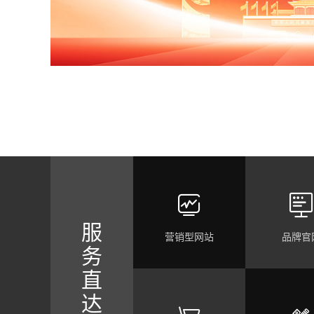


服
营销型网站
品牌官
务
直
达