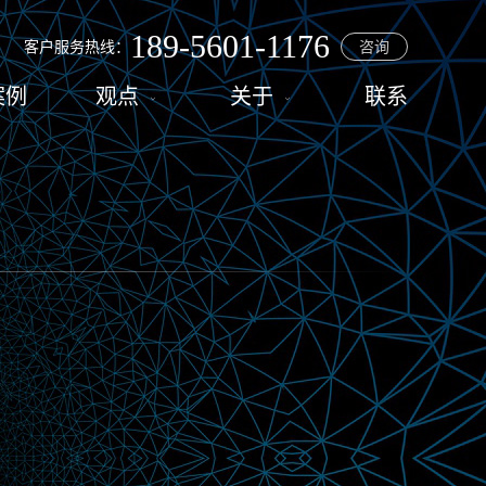
189-5601-1176
客户服务热线：
咨询
案例
观点
关于
联系


程序
资讯
佰瑞
营销推广
观点分享
合作流程
配套服务
常见问题
人才招聘