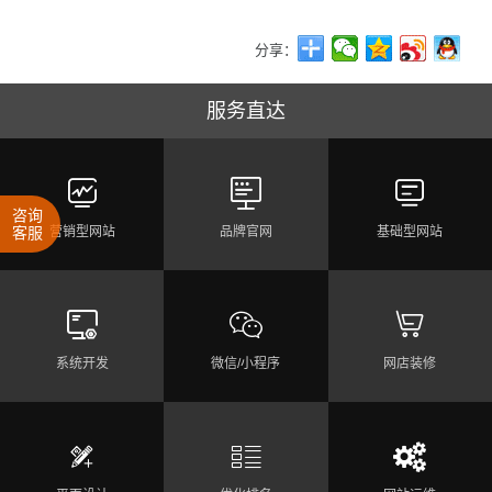
分享：
服务直达



咨询
客服
营销型网站
品牌官网
基础型网站



系统开发
微信/小程序
网店装修


