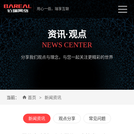
用心一佰，瑞享互联
首页
资讯·观点
服务

NEWS CENTER
网站定制开发

案例
分享我们观点与理念，与您一起关注更精彩的世界
微信/小程序

观点

营销推广

新闻资讯

关于

配套服务


当前：
首页
新闻资讯
观点分享
>

关于佰瑞

联系
常见问题

合作流程

新闻资讯
观点分享
常见问题
人才招聘
