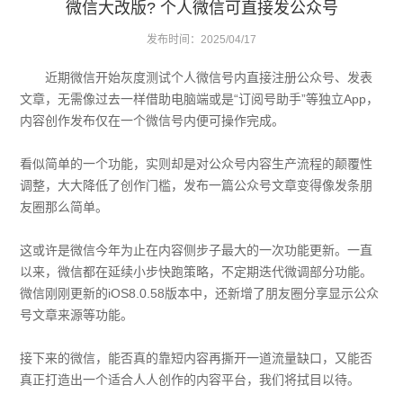
微信大改版? 个人微信可直接发公众号
发布时间：2025/04/17
近期微信开始灰度测试个人微信号内直接注册公众号、发表
文章，无需像过去一样借助电脑端或是“订阅号助手”等独立App，
内容创作发布仅在一个微信号内便可操作完成。
看似简单的一个功能，实则却是对公众号内容生产流程的颠覆性
调整，大大降低了创作门槛，发布一篇公众号文章变得像发条朋
友圈那么简单。
这或许是微信今年为止在内容侧步子最大的一次功能更新。一直
以来，微信都在延续小步快跑策略，不定期迭代微调部分功能。
微信刚刚更新的iOS8.0.58版本中，还新增了朋友圈分享显示公众
号文章来源等功能。
接下来的微信，能否真的靠短内容再撕开一道流量缺口，又能否
真正打造出一个适合人人创作的内容平台，我们将拭目以待。